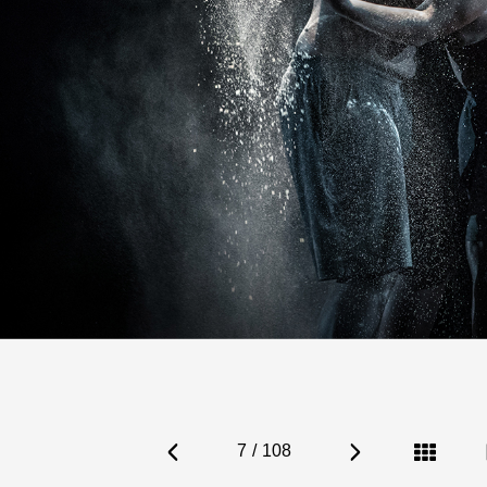
7
/
108