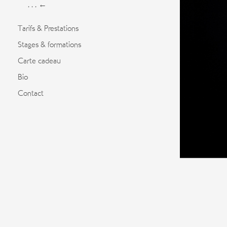
. . . ←
Tarifs & Prestations
Stages & formations
Carte cadeau
Bio
Contact