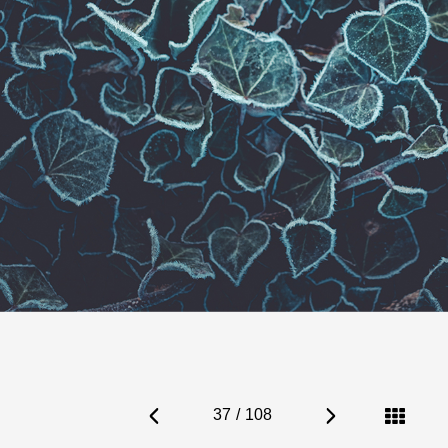
37
/
108